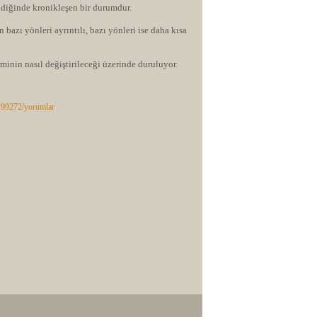
diğinde kronikleşen bir durumdur.
bazı yönleri ayrıntılı, bazı yönleri ise daha kısa
minin nasıl değiştirileceği üzerinde duruluyor.
2299272/yorumlar