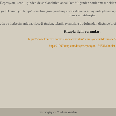
Depresyon, kendiliğinden de sonlanabilen ancak kendiliğinden sonlanması beklen
işsel Davranışçı Terapi” temeline göre yazılmış ancak daha da kolay anlaşılması için 
olarak anlatılmıştır.
a, öz ve herkesin anlayabileceği türden, teknik ayrıntılara boğulmadan düşünce biçi
Kitapla ilgili yorumlar:
https://www.trendyol.com/psikonet-yayinlari/depresyon-fuat-torun-p-
https://1000kitap.com/kitap/depresyon--84631/alintilar
Yer sağlayıcı: Yurdum Yazılım