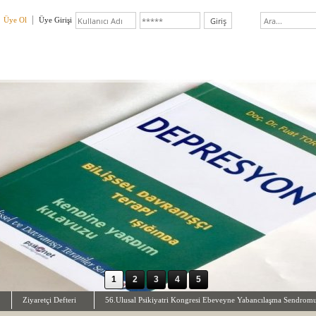
Üye Ol
Üye Girişi
1
2
3
4
5
Ziyaretçi Defteri
56.Ulusal Psikiyatri Kongresi Ebeveyne Yabancılaşma Sendro