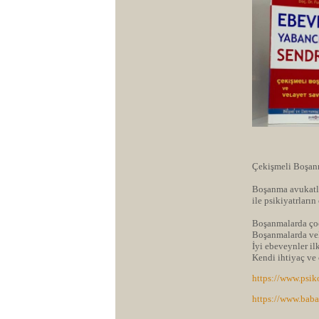
Çekişmeli Boşanm
Boşanma avukatlar
ile psikiyatrların
Boşanmalarda çoc
Boşanmalarda vel
İyi ebeveynler il
Kendi ihtiyaç ve 
https://www.psi
https://www.babac