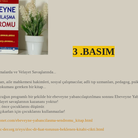
3 .BASIM
alarda ve Velayet Savaşlarında...
ı, aile mahkemesi hakimleri, sosyal çalışmacılar, adli tıp uzmanları, pedagog, ps
 okuması gereken bir kitap...
uğun programlı bir şekilde bir ebeveyne yabancılaştırılması sonrası Ebeveyne Ya
ayet savaşlarının kazananı yoktur!
k önce çocuklarını düşünür.
çıkarları için çocuklarını kullanmazlar!
konet.com/ebeveyne-yabancilasma-sendromu_kitap.html
-der.org.tr/eys/doc-dr-fuat-torunun-beklenen-kitabi-cikti.html