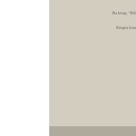
Bu kitap, “Bil
Kitapta kıs