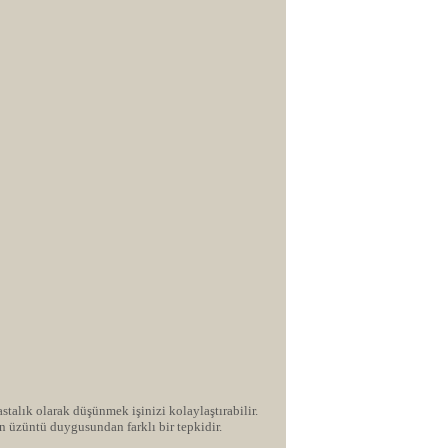
stalık olarak düşünmek işinizi kolaylaştırabilir.
n üzüntü duygusundan farklı bir tepkidir.