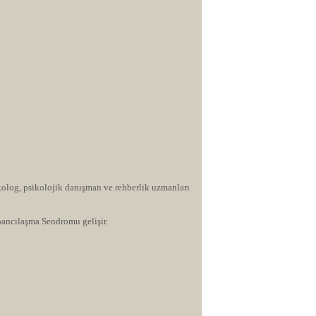
ikolog, psikolojik danışman ve rehberlik uzmanları
bancılaşma Sendromu gelişir.