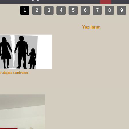
1
2
3
4
5
6
7
8
9
Yazılarım
ncılaşma sendromu